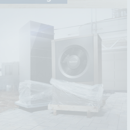
Klimaanlagen
Mit unseren modernen Klimaanlagen sorgen wir
für ein Zuhause, das sich immer richtig anfühlt –
egal, wie heiß es draußen ist.