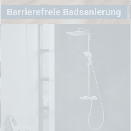
Mehr Infos
Barrierefreie Badsanierung
Barrierefreie
Badsanierung
Egal ob junge Familien mit kleinen Kindern,
Personen mit vorübergehenden Verletzungen
oder chronischen Erkrankungen – ein
barrierefreies Bad ist für viele der Schlüssel zu