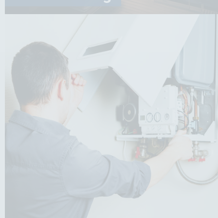
Badsanierung
Vom ersten Vor-Ort-Termin bis zur finalen
Umsetzung begleiten wir Sie auf jedem Schritt –
empathisch, strukturiert und sauber.