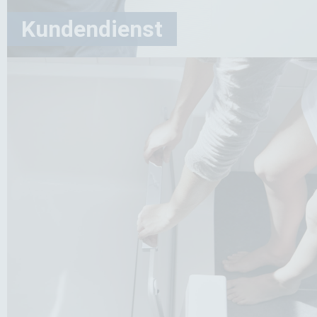
Mehr Infos
Kundendienst
Kundendienst
In Flein und der gesamten Region rund um
Heilbronn, Lauffen am Neckar, Untergruppenbach
und das Bottwartal sind wir Ihr Ansprechpartner