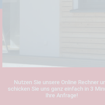
Badsanierung
Nutzen Sie unsere Online Rechner u
schicken Sie uns ganz einfach in 3 Mi
Unsere Badplanung beginnt mit einer
Ihre Anfrage!
gründlichen Analyse Ihrer Wünsche