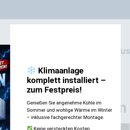
unsere zufriedenen Kunden aus
Bewerten Sie uns jetzt bei Google!
Klimaanlage
komplett installiert –
zum Festpreis!
Unsere Leistungen
Genießen Sie angenehme Kühle im
Sommer und wohlige Wärme im Winter
– inklusive fachgerechter Montage.
Keine versteckten Kosten