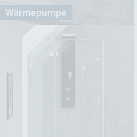
Mehr Infos
Wärmepumpe
Wärmepumpe
Wir bei Meerwart Bäder Solar Heizung wissen,
dass viele Hausbesitzer jetzt nach einer Lösung
suchen, die nicht nur Kosten senkt, sondern auch